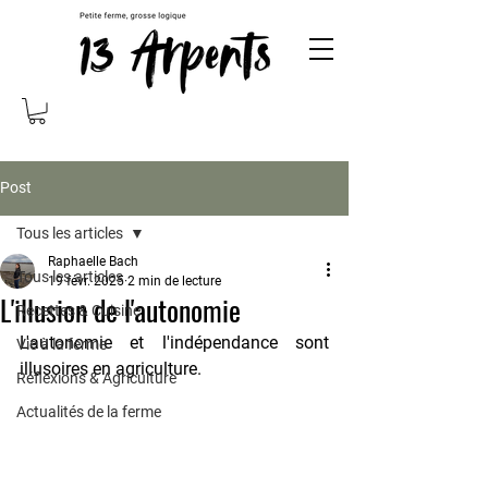
Post
Tous les articles
Raphaelle Bach
Tous les articles
19 févr. 2025
2 min de lecture
L'illusion de l'autonomie
Recettes & Cuisine
L'autonomie et l'indépendance sont 
Vie à la ferme
illusoires en agriculture.
Réflexions & Agriculture
Actualités de la ferme