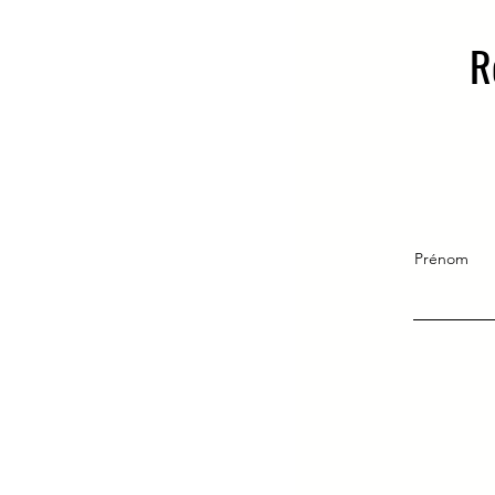
R
Prénom