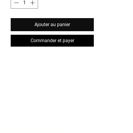
poids : 1lb, 1,75 lb, 2 lb au choix.
Produit congelé et emballé sous vide
Ajouter au panier
Commander et payer