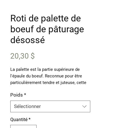
Roti de palette de
boeuf de pâturage
désossé
Prix
20,30 $
La palette est la partie supérieure de
l'épaule du boeuf. Reconnue pour être
particulièrement tendre et juteuse, cette
pièce de viande rouge se cuit lentement,
Poids
*
dans une cocotte ou à la mijoteuse.
Sélectionner
Produit
Un rôti de palette de boeuf nourri à
Quantité
*
l'herbe désossé