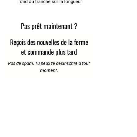
rond ou tranché sur la longueur
poids : env. 1 lb (long) ou
1.5 lb (rond)
Produit congelé
Pas prêt maintenant ?
Reçois des nouvelles de la ferme
et commande plus tard
Pas de spam. Tu peux te désinscrire à tout
moment.
Prénom
E-mail
Je rejoins la communauté