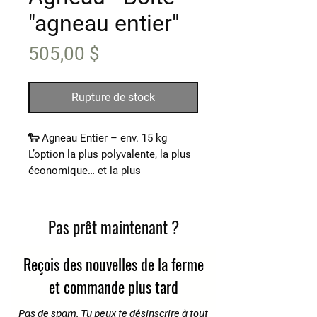
"agneau entier"
Prix
505,00 $
Rupture de stock
🐑
Agneau Entier – env. 15 kg
L’option la plus polyvalente, la plus
économique… et la plus
gourmande.
L’agneau entier, c’est
la totale
:
Pas prêt maintenant ?
pour les familles qui mangent bien,
les amoureux de cuisine, et tous
Reçois des nouvelles de la ferme
ceux qui veulent profiter d’une
et commande plus tard
viande locale exceptionnelle au
meilleur prix.
Pas de spam. Tu peux te désinscrire à tout