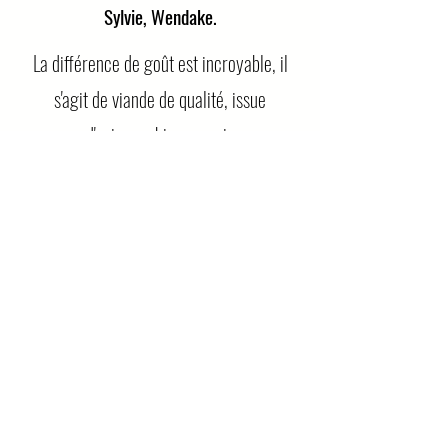
Sylvie, Wendake.
La différence de goût est incroyable, il
s'agit de viande de qualité, issue
d'animaux bien nourris
Thomas, Saint-Gabriel.
J'ai adoré ces produits car on peut voir
directement à la ferme que les
animaux sont bien traités et élevés en