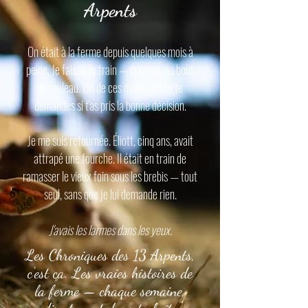
Arpents
On était à la ferme depuis quelques mois à
peine. Je faisais le train — épuisée, au bout
du rouleau. Un de ces matins où tu te
demandes si t'as pris la bonne décision.
Je me suis retournée. Éliott, cinq ans, avait
attrapé une fourche. Il était en train de
ramasser le vieux foin sous les brebis — tout
seul, sans que je lui demande rien.
J'avais les larmes dans les yeux.
Les Chroniques des 13 Arpents,
c'est ça. Les vraies histoires de
la ferme — chaque semaine,