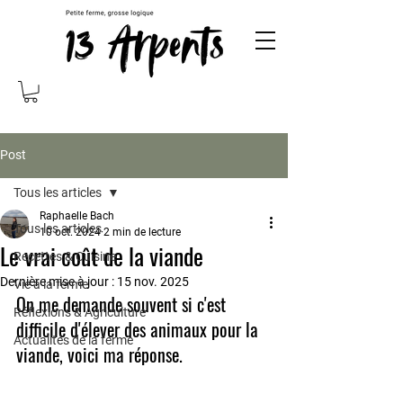
Post
Tous les articles
Raphaelle Bach
Tous les articles
10 oct. 2024
2 min de lecture
Le vrai coût de la viande
Recettes & Cuisine
Dernière mise à jour :
15 nov. 2025
Vie à la ferme
On me demande souvent si c'est 
Réflexions & Agriculture
difficile d'élever des animaux pour la 
Actualités de la ferme
viande, voici ma réponse.